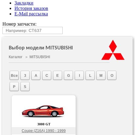
Закладки
История заказов
E-Mail рассылка
Номер запчасти:
Выбор модели MITSUBISHI
Каталог
►
MITSUBISHI
Все
3
A
C
E
G
I
L
M
O
P
S
3000 GT
Coupe (Z16A) 1990 - 1999