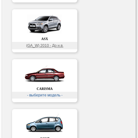
ASX
(GA_W) 2010 - До н.в.
CARISMA
- выберите модель -