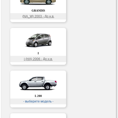
GRANDIS
(NA_W) 2003 - До н.в.
I
i (HA) 2006 - До н.в.
L 200
- выберите модель -