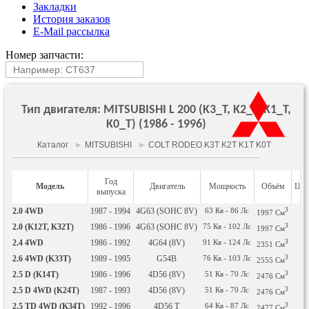
Закладки
История заказов
E-Mail рассылка
Номер запчасти:
Тип двигателя: MITSUBISHI L 200 (K3_T, K2_T, K1_T,
K0_T) (1986 - 1996)
Каталог
►
MITSUBISHI
►
COLT RODEO K3T K2T K1T K0T
Год
Модель
Двигатель
Мощность
Объём
Цил
выпуска
2.0 4WD
1987 - 1994
4G63 (SOHC 8V)
63
Кв
- 86
Лс
3
4
1997
См
2.0 (K12T, K32T)
1986 - 1996
4G63 (SOHC 8V)
75
Кв
- 102
Лс
3
4
1997
См
2.4 4WD
1986 - 1992
4G64 (8V)
91
Кв
- 124
Лс
3
4
2351
См
2.6 4WD (K33T)
1989 - 1995
G54B
76
Кв
- 103
Лс
3
4
2555
См
2.5 D (K14T)
1986 - 1996
4D56 (8V)
51
Кв
- 70
Лс
3
4
2476
См
2.5 D 4WD (K24T)
1987 - 1993
4D56 (8V)
51
Кв
- 70
Лс
3
4
2476
См
2.5 TD 4WD (K34T)
1992 - 1996
4D56 T
64
Кв
- 87
Лс
3
4
2477
См