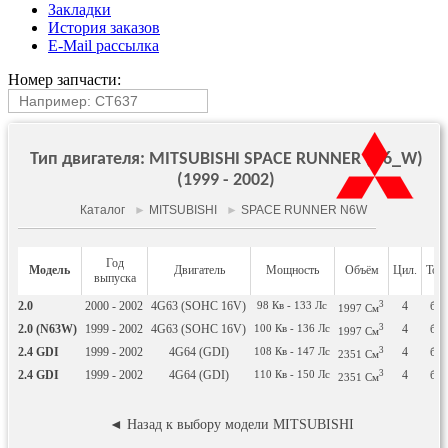
Закладки
История заказов
E-Mail рассылка
Номер запчасти:
Тип двигателя: MITSUBISHI SPACE RUNNER (N6_W)
(1999 - 2002)
Каталог
►
MITSUBISHI
►
SPACE RUNNER N6W
Год
Модель
Двигатель
Мощность
Объём
Цил.
Топ
выпуска
2.0
2000 - 2002
4G63 (SOHC 16V)
98
Кв
- 133
Лс
3
4
бен
1997
См
2.0 (N63W)
1999 - 2002
4G63 (SOHC 16V)
100
Кв
- 136
Лс
3
4
бен
1997
См
2.4 GDI
1999 - 2002
4G64 (GDI)
108
Кв
- 147
Лс
3
4
бен
2351
См
2.4 GDI
1999 - 2002
4G64 (GDI)
110
Кв
- 150
Лс
3
4
бен
2351
См
◄ Назад к выбору модели MITSUBISHI