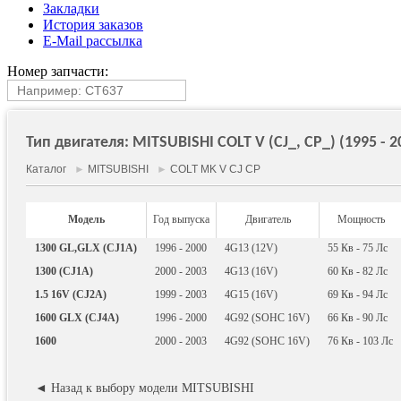
Закладки
История заказов
E-Mail рассылка
Номер запчасти:
Тип двигателя: MITSUBISHI COLT V (CJ_, CP_) (1995 - 2
Каталог
►
MITSUBISHI
►
COLT MK V CJ CP
Модель
Год выпуска
Двигатель
Мощность
1300 GL,GLX (CJ1A)
1996 - 2000
4G13 (12V)
55
Кв
- 75
Лс
1300 (CJ1A)
2000 - 2003
4G13 (16V)
60
Кв
- 82
Лс
1.5 16V (CJ2A)
1999 - 2003
4G15 (16V)
69
Кв
- 94
Лс
1600 GLX (CJ4A)
1996 - 2000
4G92 (SOHC 16V)
66
Кв
- 90
Лс
1600
2000 - 2003
4G92 (SOHC 16V)
76
Кв
- 103
Лс
◄ Назад к выбору модели MITSUBISHI