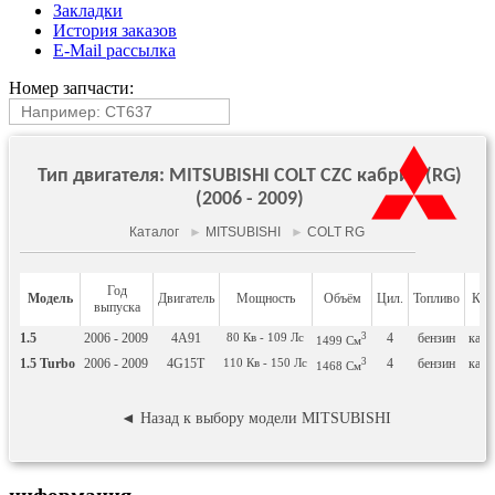
Закладки
История заказов
E-Mail рассылка
Номер запчасти:
Тип двигателя: MITSUBISHI COLT CZC кабрио (RG)
(2006 - 2009)
Каталог
►
MITSUBISHI
►
COLT RG
Год
Модель
Двигатель
Мощность
Объём
Цил.
Топливо
Куз
выпуска
1.5
2006 - 2009
4A91
80
Кв
- 109
Лс
3
4
бензин
кабр
1499
См
1.5 Turbo
2006 - 2009
4G15T
110
Кв
- 150
Лс
3
4
бензин
кабр
1468
См
◄ Назад к выбору модели MITSUBISHI