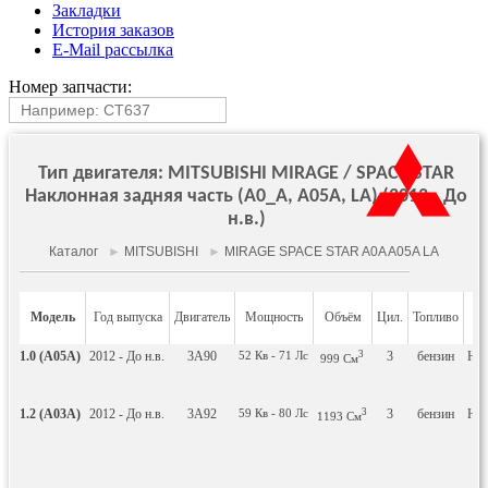
Закладки
История заказов
E-Mail рассылка
Номер запчасти:
Тип двигателя: MITSUBISHI MIRAGE / SPACE STAR
Наклонная задняя часть (A0_A, A05A, LA) (2012 - До
н.в.)
Каталог
►
MITSUBISHI
►
MIRAGE SPACE STAR A0A A05A LA
Модель
Год выпуска
Двигатель
Мощность
Объём
Цил.
Топливо
К
1.0 (A05A)
2012 - До н.в.
3A90
52
Кв
- 71
Лс
3
3
бензин
Нак
999
См
з
1.2 (A03A)
2012 - До н.в.
3A92
59
Кв
- 80
Лс
3
3
бензин
Нак
1193
См
з