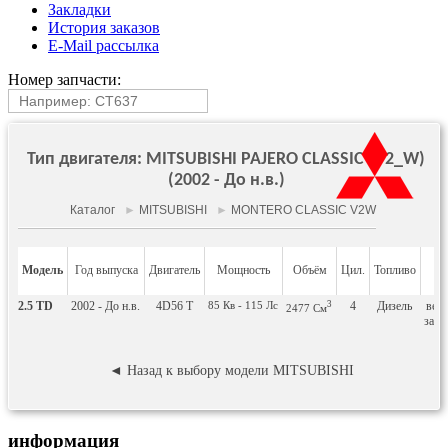
Закладки
История заказов
E-Mail рассылка
Номер запчасти:
Тип двигателя: MITSUBISHI PAJERO CLASSIC (V2_W)
(2002 - До н.в.)
Каталог
►
MITSUBISHI
►
MONTERO CLASSIC V2W
Модель
Год выпуска
Двигатель
Мощность
Объём
Цил.
Топливо
Ку
2.5 TD
2002 - До н.в.
4D56 T
85
Кв
- 115
Лс
3
4
Дизель
вез
2477
См
зак
◄ Назад к выбору модели MITSUBISHI
информация