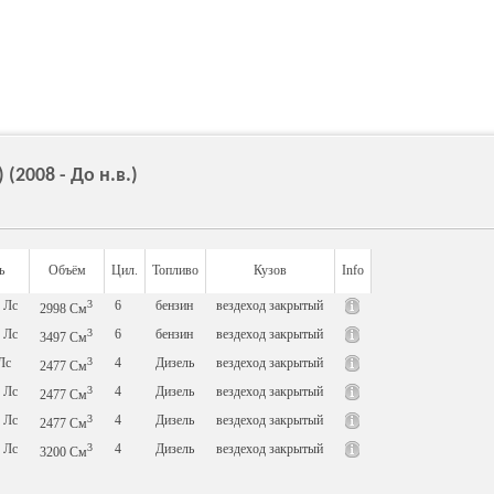
(2008 - До н.в.)
ь
Объём
Цил.
Топливо
Кузов
Info
0
Лс
3
6
бензин
вездеход закрытый
2998
См
8
Лс
3
6
бензин
вездеход закрытый
3497
См
Лс
3
4
Дизель
вездеход закрытый
2477
См
8
Лс
3
4
Дизель
вездеход закрытый
2477
См
8
Лс
3
4
Дизель
вездеход закрытый
2477
См
0
Лс
3
4
Дизель
вездеход закрытый
3200
См