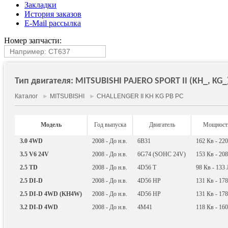
Закладки
История заказов
E-Mail рассылка
Номер запчасти:
Тип двигателя: MITSUBISHI PAJERO SPORT II (KH_, KG_) 
Каталог
►
MITSUBISHI
►
CHALLENGER II KH KG PB PC
Модель
Год выпуска
Двигатель
Мощност
3.0 4WD
2008 - До н.в.
6B31
162
Кв
- 22
3.5 V6 24V
2008 - До н.в.
6G74 (SOHC 24V)
153
Кв
- 20
2.5 TD
2008 - До н.в.
4D56 T
98
Кв
- 133
2.5 DI-D
2008 - До н.в.
4D56 HP
131
Кв
- 17
2.5 DI-D 4WD (KH4W)
2008 - До н.в.
4D56 HP
131
Кв
- 17
3.2 DI-D 4WD
2008 - До н.в.
4M41
118
Кв
- 16