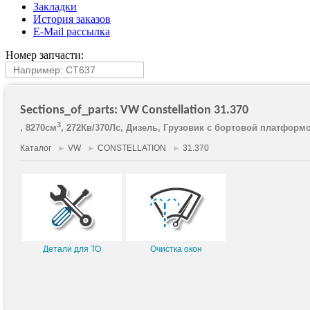
Закладки
История заказов
E-Mail рассылка
Номер запчасти:
Sections_of_parts: VW Constellation 31.370
3
, 8270см
, 272Кв/370Лс, Дизель, Грузовик c бортовой платформо
Каталог
►
VW
►
CONSTELLATION
►
31.370
Детали для ТО
Очистка окон