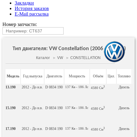
Закладки
История заказов
E-Mail рассылка
Номер запчасти:
Тип двигателя: VW Constellation (2006 - До н.в.)
Каталог
►
VW
►
CONSTELLATION
Модель
Год выпуска
Двигатель
Мощность
Объём
Цил.
Топливо
13.190
2012 - До н.в.
D 0834 190
137
Кв
- 186
Лс
3
Дизель
Г
4580
См
пл
15.190
2012 - До н.в.
D 0834 190
137
Кв
- 186
Лс
3
Дизель
Г
4580
См
пл
17.190
2012 - До н.в.
D 0834 190
137
Кв
- 186
Лс
3
Дизель
Г
4580
См