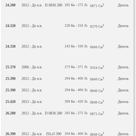
24.280
2012 - До н.в.
D 0836 280
205
Кв
- 275
Лс
3
Дизель
Г
6871
См
пл
24.320
2012 - До н.в.
228
Кв
- 310
Лс
3
Дизель
Г
8270
См
пл
24.330
2012 - До н.в.
243
Кв
- 330
Лс
3
Дизель
Г
8849
См
пл
25.370
2006 - До н.в.
273
Кв
- 371
Лс
3
Дизель
С
9354
См
25.390
2012 - До н.в.
294
Кв
- 400
Лс
3
Дизель
С
8849
См
25.390
2012 - До н.в.
294
Кв
- 400
Лс
3
Дизель
С
8849
См
25.420
2013 - До н.в.
309
Кв
- 420
Лс
3
Дизель
С
8849
См
26.280
2012 - До н.в.
D 0836 280
205
Кв
- 275
Лс
3
Дизель
Г
6871
См
пл
26.390
2012 - До н.в.
ISLe5 390
294
Кв
- 400
Лс
3
Дизель
С
8849
См