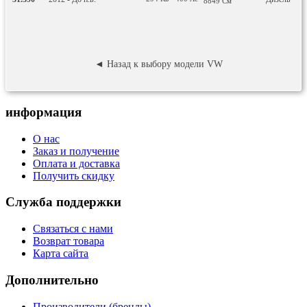
8849
См
пл
◄ Назад к выбору модели VW
информация
О нас
Заказ и получение
Оплата и доставка
Получить скидку
Служба поддержки
Связаться с нами
Возврат товара
Карта сайта
Дополнительно
Производители (бренды)