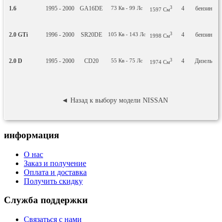
1.6
1995 - 2000
GA16DE
73
Кв
- 99
Лс
3
4
бензин
Н
1597
См
2.0 GTi
1996 - 2000
SR20DE
105
Кв
- 143
Лс
3
4
бензин
Н
1998
См
2.0 D
1995 - 2000
CD20
55
Кв
- 75
Лс
3
4
Дизель
Н
1974
См
◄ Назад к выбору модели NISSAN
информация
О нас
Заказ и получение
Оплата и доставка
Получить скидку
Служба поддержки
Связаться с нами