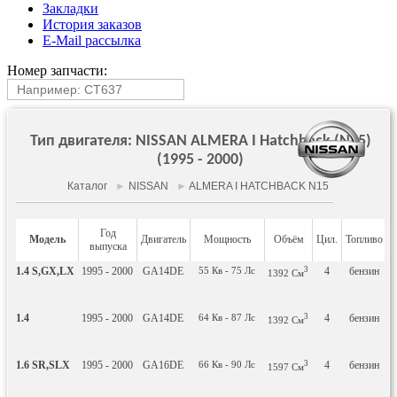
Закладки
История заказов
E-Mail рассылка
Номер запчасти:
Тип двигателя: NISSAN ALMERA I Hatchback (N15)
(1995 - 2000)
Каталог
►
NISSAN
►
ALMERA I HATCHBACK N15
Год
Модель
Двигатель
Мощность
Объём
Цил.
Топливо
выпуска
1.4 S,GX,LX
1995 - 2000
GA14DE
55
Кв
- 75
Лс
3
4
бензин
Н
1392
См
1.4
1995 - 2000
GA14DE
64
Кв
- 87
Лс
3
4
бензин
Н
1392
См
1.6 SR,SLX
1995 - 2000
GA16DE
66
Кв
- 90
Лс
3
4
бензин
Н
1597
См