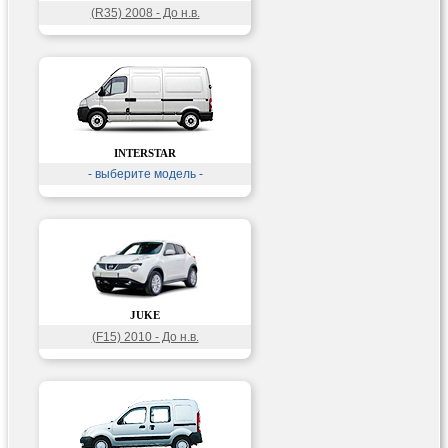
(R35) 2008 - До н.в.
INTERSTAR
- выберите модель -
JUKE
(F15) 2010 - До н.в.