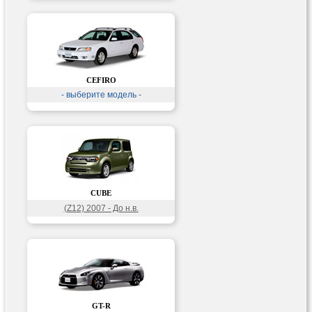
CEFIRO
- выберите модель -
CUBE
(Z12) 2007 - До н.в.
GT-R