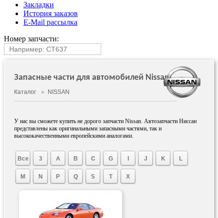
Закладки
История заказов
E-Mail рассылка
Номер запчасти:
Запасные части для автомобилей Nissan
Каталог
►
NISSAN
У нас вы сможете купить не дорого запчасти Nissan. Автозапчасти Ниссан
представлены как оригинальными запасными частями, так и
высококачественными европейскими аналогами.
Все
3
A
B
C
G
I
J
K
L
M
N
P
Q
S
T
X