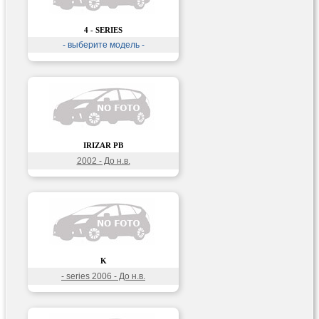
4 - SERIES
- выберите модель -
IRIZAR PB
2002 - До н.в.
K
- series 2006 - До н.в.