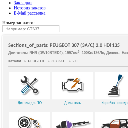
Закладки
История заказов
E-Mail рассылка
Номер запчасти:
Sections_of_parts: PEUGEOT 307 (3A/C) 2.0 HDi 135
3
Двигатель: RHR (DW10BTED4), 1997см
, 100Кв/136Лс, Дизель, На
Каталог
►
PEUGEOT
►
307 3A C
►
2.0
Детали для ТО
Двигатель
Коробка переда