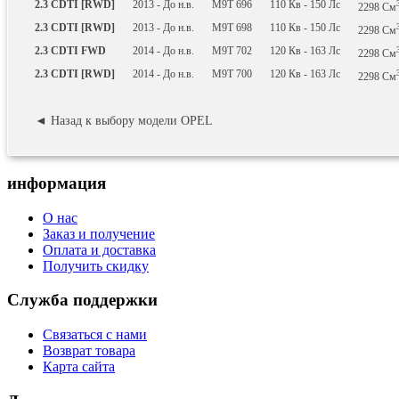
2.3 CDTI [RWD]
2013 - До н.в.
M9T 696
110
Кв
- 150
Лс
2298
См
2.3 CDTI [RWD]
2013 - До н.в.
M9T 698
110
Кв
- 150
Лс
2298
См
2.3 CDTI FWD
2014 - До н.в.
M9T 702
120
Кв
- 163
Лс
2298
См
2.3 CDTI [RWD]
2014 - До н.в.
M9T 700
120
Кв
- 163
Лс
2298
См
◄ Назад к выбору модели OPEL
информация
О нас
Заказ и получение
Оплата и доставка
Получить скидку
Служба поддержки
Связаться с нами
Возврат товара
Карта сайта