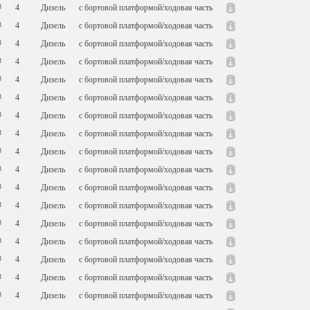
3
4
Дизель
c бортовой платформой/ходовая часть
3
4
Дизель
c бортовой платформой/ходовая часть
3
4
Дизель
c бортовой платформой/ходовая часть
3
4
Дизель
c бортовой платформой/ходовая часть
3
4
Дизель
c бортовой платформой/ходовая часть
3
4
Дизель
c бортовой платформой/ходовая часть
3
4
Дизель
c бортовой платформой/ходовая часть
3
4
Дизель
c бортовой платформой/ходовая часть
3
4
Дизель
c бортовой платформой/ходовая часть
3
4
Дизель
c бортовой платформой/ходовая часть
3
4
Дизель
c бортовой платформой/ходовая часть
3
4
Дизель
c бортовой платформой/ходовая часть
3
4
Дизель
c бортовой платформой/ходовая часть
3
4
Дизель
c бортовой платформой/ходовая часть
3
4
Дизель
c бортовой платформой/ходовая часть
3
4
Дизель
c бортовой платформой/ходовая часть
3
4
Дизель
c бортовой платформой/ходовая часть