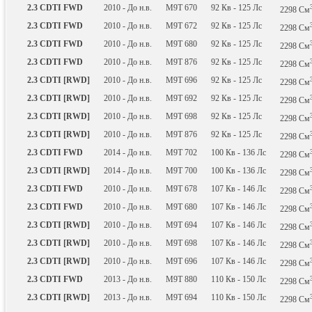
2.3 CDTI FWD
2010 - До н.в.
M9T 670
92
Кв
- 125
Лс
2298
См
2.3 CDTI FWD
2010 - До н.в.
M9T 672
92
Кв
- 125
Лс
2298
См
2.3 CDTI FWD
2010 - До н.в.
M9T 680
92
Кв
- 125
Лс
2298
См
2.3 CDTI FWD
2010 - До н.в.
M9T 876
92
Кв
- 125
Лс
2298
См
2.3 CDTI [RWD]
2010 - До н.в.
M9T 696
92
Кв
- 125
Лс
2298
См
2.3 CDTI [RWD]
2010 - До н.в.
M9T 692
92
Кв
- 125
Лс
2298
См
2.3 CDTI [RWD]
2010 - До н.в.
M9T 698
92
Кв
- 125
Лс
2298
См
2.3 CDTI [RWD]
2010 - До н.в.
M9T 876
92
Кв
- 125
Лс
2298
См
2.3 CDTI FWD
2014 - До н.в.
M9T 702
100
Кв
- 136
Лс
2298
См
2.3 CDTI [RWD]
2014 - До н.в.
M9T 700
100
Кв
- 136
Лс
2298
См
2.3 CDTI FWD
2010 - До н.в.
M9T 678
107
Кв
- 146
Лс
2298
См
2.3 CDTI FWD
2010 - До н.в.
M9T 680
107
Кв
- 146
Лс
2298
См
2.3 CDTI [RWD]
2010 - До н.в.
M9T 694
107
Кв
- 146
Лс
2298
См
2.3 CDTI [RWD]
2010 - До н.в.
M9T 698
107
Кв
- 146
Лс
2298
См
2.3 CDTI [RWD]
2010 - До н.в.
M9T 696
107
Кв
- 146
Лс
2298
См
2.3 CDTI FWD
2013 - До н.в.
M9T 880
110
Кв
- 150
Лс
2298
См
2.3 CDTI [RWD]
2013 - До н.в.
M9T 694
110
Кв
- 150
Лс
2298
См