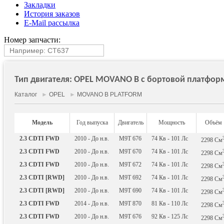
Закладки
История заказов
E-Mail рассылка
Номер запчасти:
Тип двигателя: OPEL MOVANO B c бортовой платформо
Каталог
►
OPEL
►
MOVANO B PLATFORM
Модель
Год выпуска
Двигатель
Мощность
Объём
2.3 CDTI FWD
2010 - До н.в.
M9T 676
74
Кв
- 101
Лс
2298
См
2.3 CDTI FWD
2010 - До н.в.
M9T 670
74
Кв
- 101
Лс
2298
См
2.3 CDTI FWD
2010 - До н.в.
M9T 672
74
Кв
- 101
Лс
2298
См
2.3 CDTI [RWD]
2010 - До н.в.
M9T 692
74
Кв
- 101
Лс
2298
См
2.3 CDTI [RWD]
2010 - До н.в.
M9T 690
74
Кв
- 101
Лс
2298
См
2.3 CDTI FWD
2014 - До н.в.
M9T 870
81
Кв
- 110
Лс
2298
См
2.3 CDTI FWD
2010 - До н.в.
M9T 676
92
Кв
- 125
Лс
2298
См