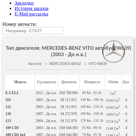
Закладки
История заказов
E-Mail рассылка
Номер запчасти:
Тип двигателя: MERCEDES-BENZ VITO автобус (W639)
(2003 - До н.в.)
Каталог
►
MERCEDES-BENZ
►
VITO W639
Модель
Год выпуска
Двигатель
Мощность
Объём
Цил.
Т
E-CELL
2012 - До н.в.
EM 780.994
60
Кв
- 82
Лс
3
См
119
2003 - До н.в.
M 112.951
140
Кв
- 190
Лс
3
6
б
3199
См
122
2003 - До н.в.
M 112.951
160
Кв
- 218
Лс
3
6
б
3199
См
126
2007 - До н.в.
M 272.978
190
Кв
- 258
Лс
3
6
б
3498
См
123
2004 - До н.в.
M 112.976
170
Кв
- 231
Лс
3
6
б
3724
См
109 CDI
2003 - До н.в.
OM 646.983
65
Кв
- 88
Лс
3
4
Д
2148
См
109 CDI 4x4
2007 - До н.в.
OM 646.981
70
Кв
- 95
Лс
3
4
Д
2148
См