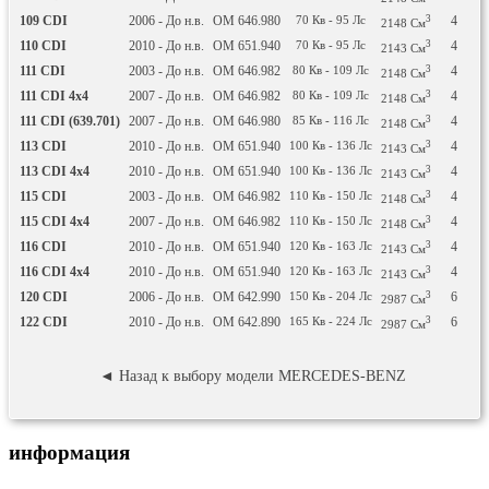
109 CDI
2006 - До н.в.
OM 646.980
70
Кв
- 95
Лс
3
4
Д
2148
См
110 CDI
2010 - До н.в.
OM 651.940
70
Кв
- 95
Лс
3
4
Д
2143
См
111 CDI
2003 - До н.в.
OM 646.982
80
Кв
- 109
Лс
3
4
Д
2148
См
111 CDI 4x4
2007 - До н.в.
OM 646.982
80
Кв
- 109
Лс
3
4
Д
2148
См
111 CDI (639.701)
2007 - До н.в.
OM 646.980
85
Кв
- 116
Лс
3
4
Д
2148
См
113 CDI
2010 - До н.в.
OM 651.940
100
Кв
- 136
Лс
3
4
Д
2143
См
113 CDI 4x4
2010 - До н.в.
OM 651.940
100
Кв
- 136
Лс
3
4
Д
2143
См
115 CDI
2003 - До н.в.
OM 646.982
110
Кв
- 150
Лс
3
4
Д
2148
См
115 CDI 4x4
2007 - До н.в.
OM 646.982
110
Кв
- 150
Лс
3
4
Д
2148
См
116 CDI
2010 - До н.в.
OM 651.940
120
Кв
- 163
Лс
3
4
Д
2143
См
116 CDI 4x4
2010 - До н.в.
OM 651.940
120
Кв
- 163
Лс
3
4
Д
2143
См
120 CDI
2006 - До н.в.
OM 642.990
150
Кв
- 204
Лс
3
6
Д
2987
См
122 CDI
2010 - До н.в.
OM 642.890
165
Кв
- 224
Лс
3
6
Д
2987
См
◄ Назад к выбору модели MERCEDES-BENZ
информация