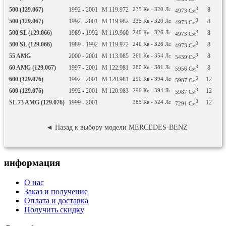
500 (129.067)
1992 - 2001
M 119.972
235
Кв
- 320
Лс
3
8
б
4973
См
500 (129.067)
1992 - 2001
M 119.982
235
Кв
- 320
Лс
3
8
б
4973
См
500 SL (129.066)
1989 - 1992
M 119.960
240
Кв
- 326
Лс
3
8
б
4973
См
500 SL (129.066)
1989 - 1992
M 119.972
240
Кв
- 326
Лс
3
8
б
4973
См
55 AMG
2000 - 2001
M 113.985
260
Кв
- 354
Лс
3
8
б
5439
См
60 AMG (129.067)
1997 - 2001
M 122.981
280
Кв
- 381
Лс
3
8
б
5956
См
600 (129.076)
1992 - 2001
M 120.981
290
Кв
- 394
Лс
3
12
б
5987
См
600 (129.076)
1992 - 2001
M 120.983
290
Кв
- 394
Лс
3
12
б
5987
См
SL 73 AMG (129.076)
1999 - 2001
385
Кв
- 524
Лс
3
12
б
7291
См
◄ Назад к выбору модели MERCEDES-BENZ
информация
О нас
Заказ и получение
Оплата и доставка
Получить скидку