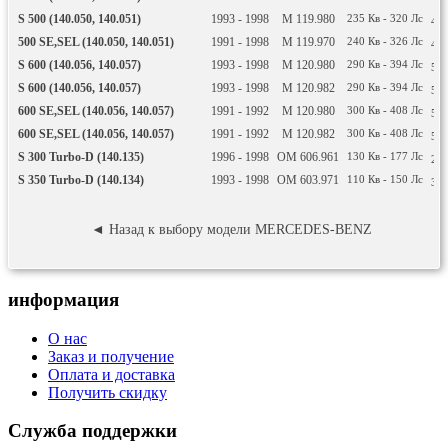
S 500 (140.050, 140.051)
1993 - 1998
M 119.980
235
Кв
- 320
Лс
49
500 SE,SEL (140.050, 140.051)
1991 - 1998
M 119.970
240
Кв
- 326
Лс
49
S 600 (140.056, 140.057)
1993 - 1998
M 120.980
290
Кв
- 394
Лс
59
S 600 (140.056, 140.057)
1993 - 1998
M 120.982
290
Кв
- 394
Лс
59
600 SE,SEL (140.056, 140.057)
1991 - 1992
M 120.980
300
Кв
- 408
Лс
59
600 SE,SEL (140.056, 140.057)
1991 - 1992
M 120.982
300
Кв
- 408
Лс
59
S 300 Turbo-D (140.135)
1996 - 1998
OM 606.961
130
Кв
- 177
Лс
29
S 350 Turbo-D (140.134)
1993 - 1998
OM 603.971
110
Кв
- 150
Лс
34
◄ Назад к выбору модели MERCEDES-BENZ
информация
О нас
Заказ и получение
Оплата и доставка
Получить скидку
Служба поддержки