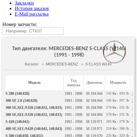
Закладки
История заказов
E-Mail рассылка
Номер запчасти:
Тип двигателя: MERCEDES-BENZ S-CLASS (W140)
(1991 - 1998)
Каталог
►
MERCEDES-BENZ
►
S CLASS W140
Год
Модель
Двигатель
Мощность
О
выпуска
S 280 (140.028)
1993 - 1998
M 104.944
142
Кв
- 193
Лс
27
300 SE 2.8 (140.028)
1993 - 1998
M 104.944
145
Кв
- 197
Лс
27
300 SE,SEL/S320 (140.032, 140.033)
1991 - 1998
M 104.990
170
Кв
- 231
Лс
31
300 SE,SEL/S320 (140.032, 140.033)
1991 - 1998
M 104.994
170
Кв
- 231
Лс
31
S 420 (140.042)
1993 - 1998
M 119.971
205
Кв
- 279
Лс
41
400 SE,SEL/S420 (140.042, 140.043)
1991 - 1998
M 119.971
210
Кв
- 286
Лс
41
S 500 (140.050, 140.051)
1993 - 1998
M 119.970
235
Кв
- 320
Лс
49