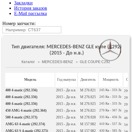
Закладки
История заказов
E-Mail рассылка
Номер запчасти:
Тип двигателя: MERCEDES-BENZ GLE купе (C292)
(2015 - До н.в.)
Каталог
►
MERCEDES-BENZ
►
GLE COUPE C292
Модель
Год выпуска
Двигатель
Мощность
Объ
400 4-matic (292.356)
2015 - До н.в.
M 276.821
245
Кв
- 333
Лс
2996
400 4-matic (292.356)
2015 - До н.в.
M 276.825
245
Кв
- 333
Лс
2996
400 4-matic (292.356)
2015 - До н.в.
M 276.925
245
Кв
- 333
Лс
2996
450 AMG 4-matic (292.364)
2015 - До н.в.
M 276.821
270
Кв
- 367
Лс
2996
500 4-matic (292.373)
2015 - До н.в.
M 278.928
335
Кв
- 456
Лс
4663
AMG 63 4-matic (292.374)
2015 - До н.в.
M 157.982
410
Кв
- 557
Лс
5461
AMG 63 S 4-matic (292.375)
2015 - До н.в.
M 157.982
430
Кв
- 585
Лс
5461