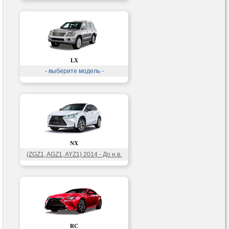
LX
- выберите модель -
NX
(ZGZ1, AGZ1, AYZ1) 2014 - До н.в.
RC