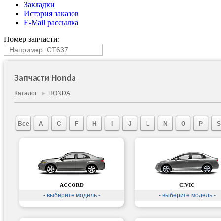
Закладки
История заказов
E-Mail рассылка
Номер запчасти:
Запчасти Honda
Каталог
►
HONDA
Все
A
C
F
H
I
J
L
N
O
P
S
ACCORD
CIVIC
- выберите модель -
- выберите модель -