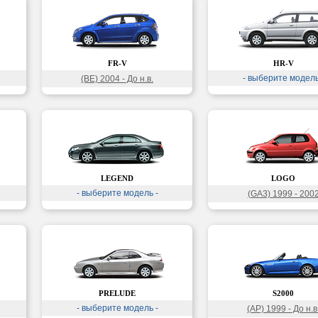
FR-V
HR-V
- выберите модель
(BE) 2004 - До н.в.
LEGEND
LOGO
- выберите модель -
(GA3) 1999 - 200
PRELUDE
S2000
- выберите модель -
(AP) 1999 - До н.в