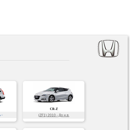
CR-Z
 -
(ZF1) 2010 - До н.в.