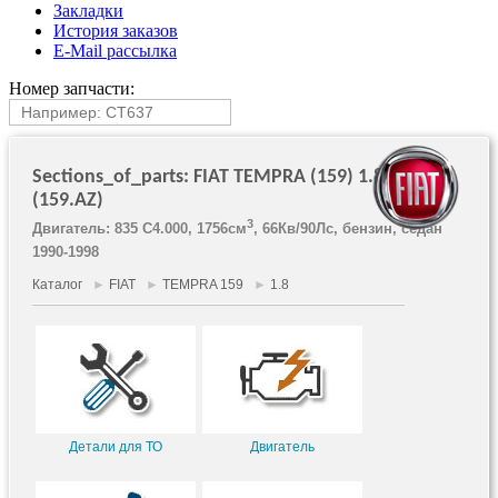
Закладки
История заказов
E-Mail рассылка
Номер запчасти:
Sections_of_parts: FIAT TEMPRA (159) 1.8 i.e.
(159.AZ)
3
Двигатель: 835 C4.000, 1756см
, 66Кв/90Лс, бензин, седан
1990-1998
Каталог
►
FIAT
►
TEMPRA 159
►
1.8
Детали для ТО
Двигатель