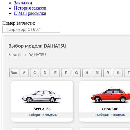
Закладки
История заказов
E-Mail рассылка
Номер запчасти:
Выбор модели DAIHATSU
Каталог
►
DAIHATSU
Все
A
C
D
E
F
G
H
M
R
S
T
APPLAUSE
CHARADE
- выберите модель -
- выберите модель -