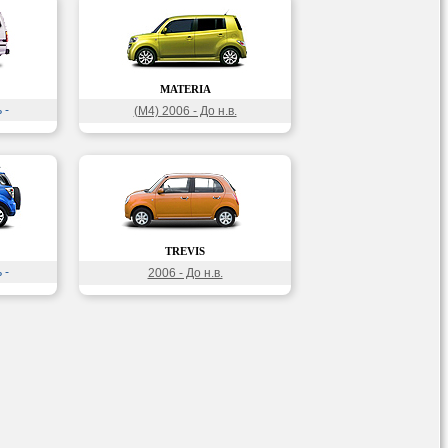
MATERIA
 -
(M4) 2006 - До н.в.
TREVIS
 -
2006 - До н.в.