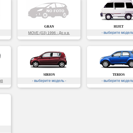
GRAN
HIJET
- выберите модель
MOVE (G3) 1996 - До н.в.
SIRION
TERIOS
- выберите модель -
- выберите модель
98