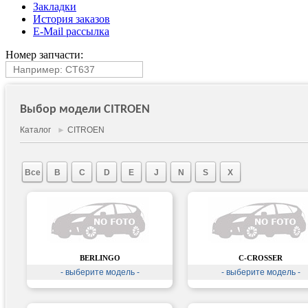
Закладки
История заказов
E-Mail рассылка
Номер запчасти:
Выбор модели CITROEN
Каталог
►
CITROEN
Все
B
C
D
E
J
N
S
X
BERLINGO
C-CROSSER
- выберите модель -
- выберите модель -