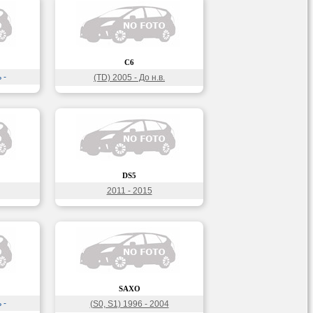
C6
 -
(TD) 2005 - До н.в.
DS5
2011 - 2015
SAXO
 -
(S0, S1) 1996 - 2004