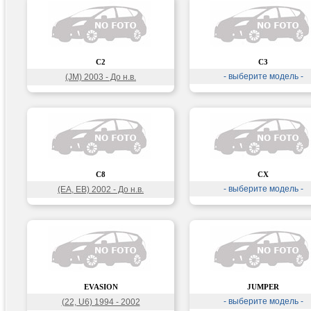
C2
C3
- выберите модель -
(JM) 2003 - До н.в.
C8
CX
- выберите модель -
(EA, EB) 2002 - До н.в.
EVASION
JUMPER
- выберите модель -
(22, U6) 1994 - 2002