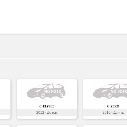
C-ELYSEE
C-ZERO
2012 - До н.в.
2010 - До н.в.