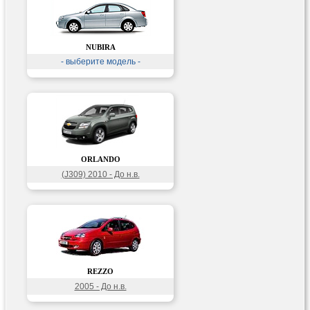
NUBIRA
- выберите модель -
ORLANDO
(J309) 2010 - До н.в.
REZZO
2005 - До н.в.