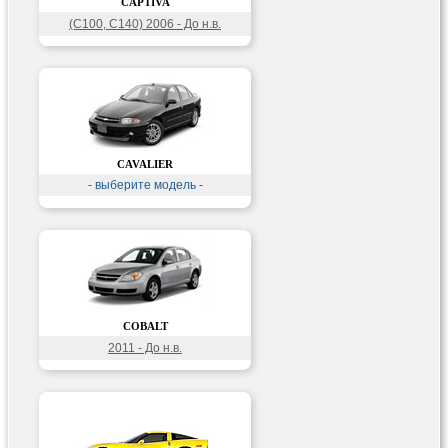
CAPTIVA
(C100, C140) 2006 - До н.в.
CAVALIER
- выберите модель -
COBALT
2011 - До н.в.