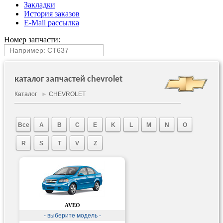
Закладки
История заказов
E-Mail рассылка
Номер запчасти:
каталог запчастей chevrolet
Каталог
►
CHEVROLET
Все
A
B
C
E
K
L
M
N
O
R
S
T
V
Z
AVEO
- выберите модель -