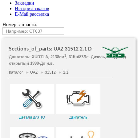
Закладки
История заказов
E-Mail рассылка
Номер запчасти:
Sections_of_parts: UAZ 31512 2.1 D
3
Двигатель: XUD11 A, 2138см
, 61Кв/83Лс, Дизель, Вездеход
открытый 1998-До н.в.
Каталог
►
UAZ
►
31512
►
2.1
Детали для ТО
Двигатель