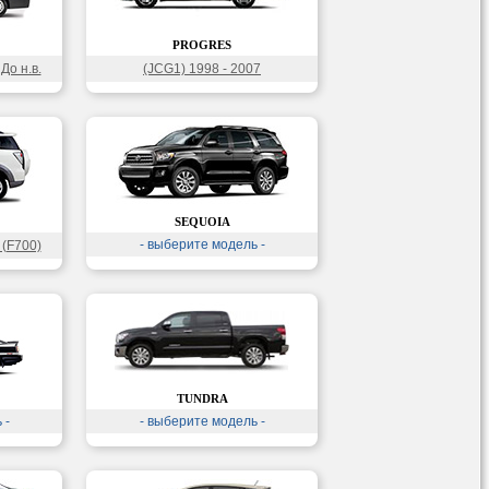
PROGRES
До н.в.
(JCG1) 1998 - 2007
SEQUOIA
- выберите модель -
 (F700)
TUNDRA
 -
- выберите модель -