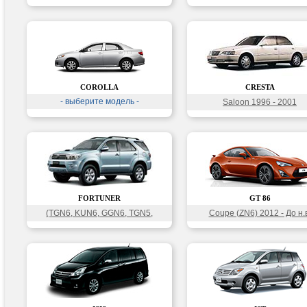
COROLLA
CRESTA
- выберите модель -
Saloon 1996 - 2001
FORTUNER
GT 86
(TGN6, KUN6, GGN6, TGN5,
Coupe (ZN6) 2012 - До н.в
LAN5, KUN5, GGN5) 2004 - 2015