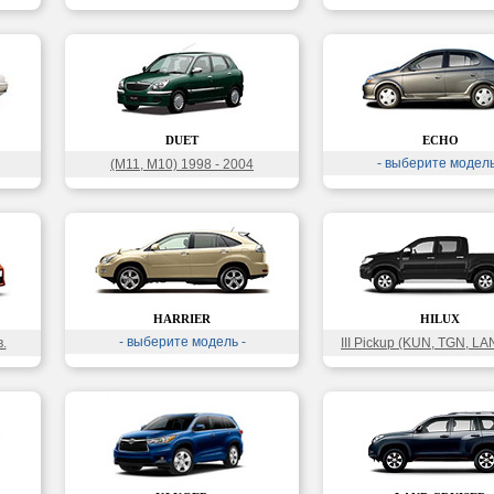
DUET
ECHO
- выберите модель
(M11, M10) 1998 - 2004
HARRIER
HILUX
- выберите модель -
.
III Pickup (KUN, TGN, L
2004 - До н.в.