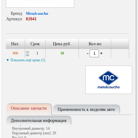
Бренд:
Metalcaucho
Артикул:
02041
Шайба толщиной 1,5 мм из алюм 14х20 mm
Нал.
Срок
Цена руб.
Кол-во
-
+
900
1
10
▼ Показать ещё цены (1)
Описание запчасти
Применимость к моделям авто
Дополнительная информация
Материал: Алюминий
Внутренний диаметр: 14
Наружный диаметр [мм]: 20
Вес [г]: 0