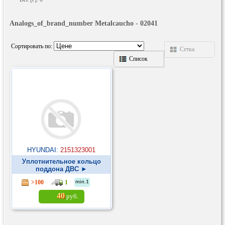
Analogs_of_brand_number Metalcaucho - 02041
Сортировать по:
Сетка
Список
HYUNDAI:
2151323001
Уплотнительное кольцо
поддона ДВС ►
>100
1
min.1
40
руб.