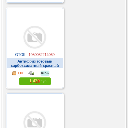
GTOIL:
1950032214069
Антифриз готовый
карбоксилатный красный
Polarcool Extra G12 5кг ►
>10
1
min.1
1 420
руб.