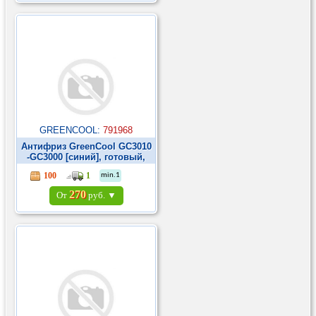
GREENCOOL:
791968
Антифриз GreenCool GС3010
-GC3000 [синий], готовый,
1кг ►
100
1
min.1
270
От
руб. ▼