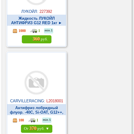
ЛУКОЙЛ:
227392
Жидкость ЛУКОЙЛ
АНТИФРИЗ G12 RED 1кг ►
1000
1
min.1
360
руб.
CARVILLERACING:
L2018001
Антифриз лобридный
флуор. -40С, Si-OAT, G12++,
фиолет, готовый, 1л/1.07кг
100
1
min.1
(L2018001) ►
370
От
руб. ▼