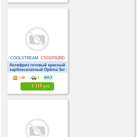
COOLSTREAM:
CS010702RD
Антифриз готовый красный
карбоксилатный Optima 5кг
►
>20
1
min.1
1 110
руб.