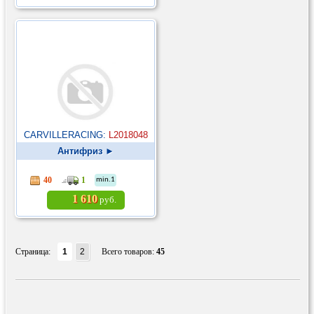
CARVILLERACING:
L2018048
Антифриз ►
40
1
min.1
1 610
руб.
Страница:
1
2
Всего товаров:
45