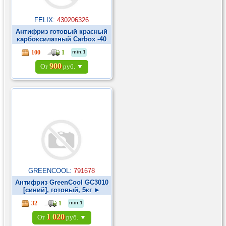
FELIX:
430206326
Антифриз готовый красный
карбоксилатный Carbox -40
G12+ 3л ►
100
1
min.1
900
От
руб. ▼
GREENCOOL:
791678
Антифриз GreenCool GС3010
[синий], готовый, 5кг ►
32
1
min.1
1 020
От
руб. ▼