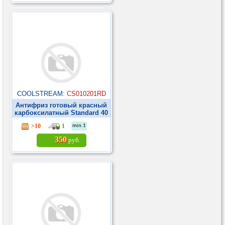
COOLSTREAM:
CS010201RD
Антифриз готовый красный
карбоксилатный Standard 40
G11 1кг ►
>10
1
min.1
350
руб.