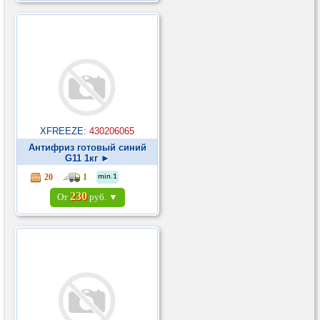
XFREEZE:
430206065
Антифриз готовый синий
G11 1кг ►
20
1
min.1
230
От
руб. ▼