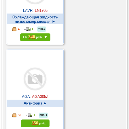
LAVR:
LN1705
Охлаждающая жидкость
низкозамерзающая ►
4
1
min.1
340
От
руб. ▼
AGA:
AGA305Z
Антифриз ►
50
1
min.1
350
руб.