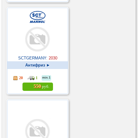
SCTGERMANY:
2030
Антифриз ►
20
1
min.1
550
руб.