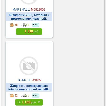
MARSHALL:
M9812005
Антифриз G12+, готовый к
применению, красный,
канистра 5 кг. ►
58
1
min.1
1 130
руб.
TOTACHI:
43105
Жидкость охлаждающая
totachi niro coolant red -40c
g12+ 5кг ►
52
1
min.1
1 160
От
руб. ▼