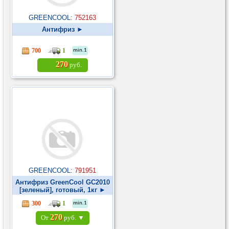
GREENCOOL:
752163
Антифриз ►
700
1
min.1
270
руб.
GREENCOOL:
791951
Антифриз GreenCool GС2010
[зеленый], готовый, 1кг ►
300
1
min.1
270
От
руб. ▼