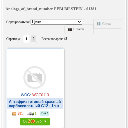
Analogs_of_brand_number FEBI BILSTEIN - 01381
Сортировать по:
Сетка
Список
Страница:
1
2
Всего товаров:
45
WOG:
WGC0113
Антифриз готовый красный
карбоксилатный G12+ 1л ►
281
1
min.1
200
От
руб. ▼