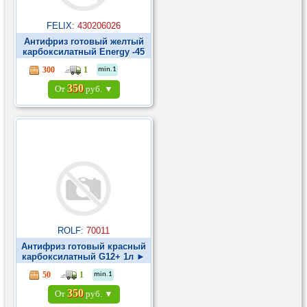
FELIX:
430206026
Антифриз готовый желтый
карбоксилатный Energy -45
G12 1л ►
300
1
min.1
350
От
руб. ▼
ROLF:
70011
Антифриз готовый красный
карбоксилатный G12+ 1л ►
50
1
min.1
350
От
руб. ▼