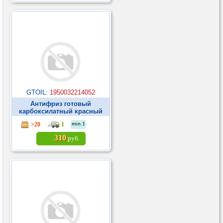
GTOIL:
1950032214052
Антифриз готовый
карбоксилатный красный
Polarcool Extra G12 1кг ►
>20
1
min.1
310
руб.