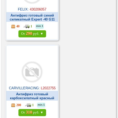
FELIX:
430206057
Антифриз готовый синий
силикатный Expert -40 G11
1кг ►
40
1
min.1
290
От
руб. ▼
CARVILLERACING:
L2022755
Антифриз готовый
карбоксилатный красный
OAT G12+ -40°С 0,94л ►
200
1
min.1
310
От
руб. ▼