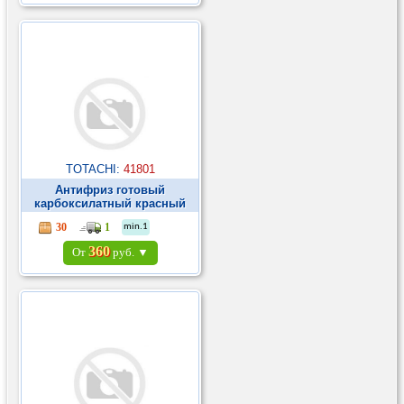
TOTACHI:
41801
Антифриз готовый
карбоксилатный красный
Super LLC -40C 1л ►
30
1
min.1
360
От
руб. ▼