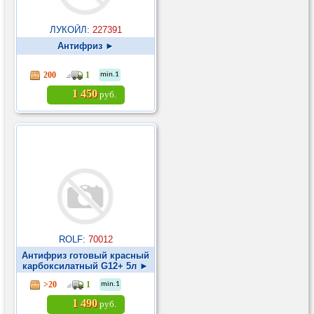
ЛУКОЙЛ:
227391
Антифриз ►
200
1
min.1
1 450
руб.
ROLF:
70012
Антифриз готовый красный
карбоксилатный G12+ 5л ►
>20
1
min.1
1 490
руб.