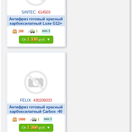
SINTEC:
614503
Антифриз готовый красный
карбоксилатный Luxe G12+
-40С 5кг ►
200
1
min.1
1 330
От
руб. ▼
FELIX:
430206033
Антифриз готовый красный
карбоксилатный Carbox -40
G12+ 5л ►
1000
1
min.1
1 360
От
руб. ▼