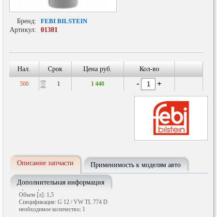
Бренд:
FEBI BILSTEIN
Артикул:
01381
Антифриз (концентрат) красный 1.5L
Нал.
Срок
Цена руб.
Кол-во
-
+
500
1
1 440
Описание запчасти
Применимость к моделям авто
Дополнительная информация
Цвет: Красный
Объем [л]: 1,5
Спецификация: G 12 / VW TL 774 D
необходимое количество: 1