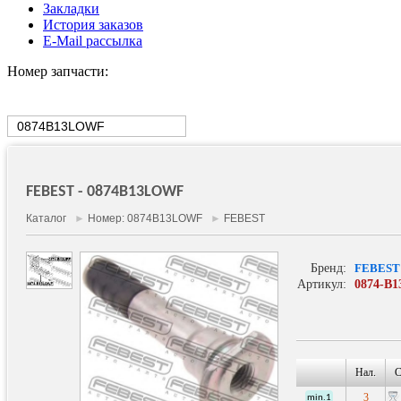
Закладки
История заказов
E-Mail рассылка
Номер запчасти:
FEBEST - 0874B13LOWF
Каталог
►
Номер: 0874B13LOWF
►
FEBEST
Бренд:
FEBEST
Артикул:
0874-B
Втулка 
передне
Нал.
С
3
min.1