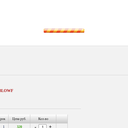
13LOWF
направляющая суппорта тормозного
го
рок
Цена руб.
Кол-во
-
+
1
320