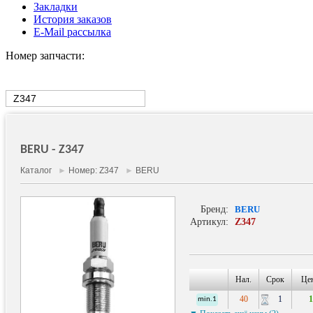
Закладки
История заказов
E-Mail рассылка
Номер запчасти:
BERU - Z347
Каталог
►
Номер: Z347
►
BERU
Бренд:
BERU
Артикул:
Z347
Свеча зажигания
Нал.
Срок
Цен
40
1
1
min.1