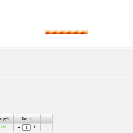
а руб.
Кол-во
-
+
 200