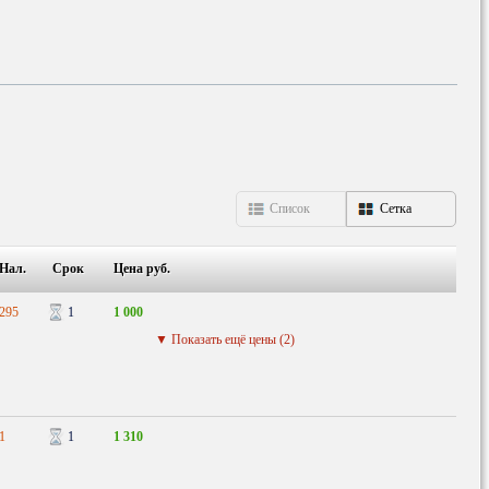
Список
Сетка
Нал.
Срок
Цена руб.
295
1
1 000
▼ Показать ещё цены (2)
1
1
1 310