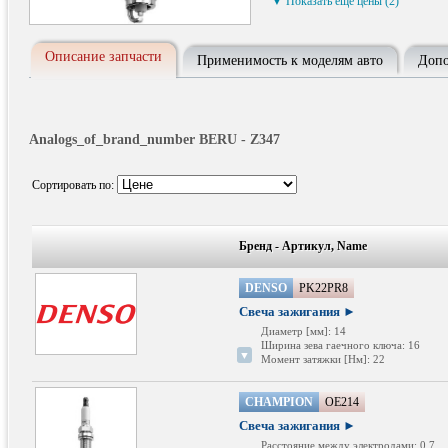
▼ Показать ещё цены (2)
Описание запчасти
Применимость к моделям авто
Допо
Analogs_of_brand_number BERU - Z347
Сортировать по:
Бренд - Артикул, Name
DENSO
PK22PR8
Свеча зажигания ►
Диаметр [мм]: 14
Ширина зева гаечного ключа: 16
▼
Момент затяжки [Нм]: 22
Вес [г]: 43
Свеча зажигания: 1 электрод массы
CHAMPION
Размер резьбы 1: 19
OE214
Свеча зажигания ►
Расстояние между электродами: 0,7