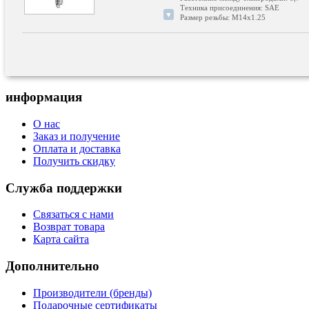
Техника присоединения: SAE
▼
Размер резьбы: M14x1.25
Ширина зева гаечного ключа: 16
Свеча зажигания: 1 электрод массы / 
Длина резьбы [мм]: 19
сопротивление от [кОм]: 1
Сопротивление до [кОм]: 2
информация
О нас
Заказ и получение
Оплата и доставка
Получить скидку
Служба поддержки
Связаться с нами
Возврат товара
Карта сайта
Дополнительно
Производители (бренды)
Подарочные сертификаты