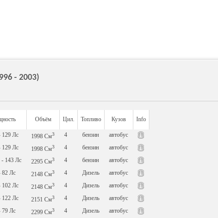
96 - 2003)
ность
Объём
Цил.
Топливо
Кузов
Info
- 129
Лс
3
4
бензин
автобус
1998
См
- 129
Лс
3
4
бензин
автобус
1998
См
- 143
Лс
3
4
бензин
автобус
2295
См
- 82
Лс
3
4
Дизель
автобус
2148
См
- 102
Лс
3
4
Дизель
автобус
2148
См
- 122
Лс
3
4
Дизель
автобус
2151
См
- 79
Лс
3
4
Дизель
автобус
2299
См