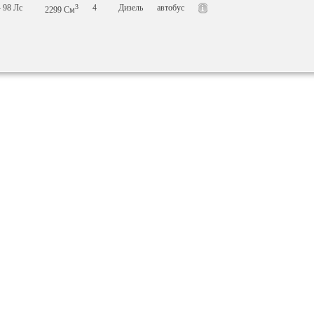
- 98
Лс
3
4
Дизель
автобус
2299
См