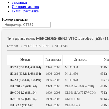
Закладки
История заказов
E-Mail рассылка
Номер запчасти:
Тип двигателя: MERCEDES-BENZ VITO автобус (638) (19
Каталог
►
MERCEDES-BENZ
►
VITO 638
Модель
Год выпуска
Двигатель
Мощ
113 2.0 (638.114, 638.194)
1996 - 2003
M 111.948
95
Кв
113 2.0 (638.114, 638.194)
1996 - 2003
M 111.950
95
Кв
114 2.3 (638.134, 638.194)
1996 - 2003
M 111.978
105
Кв
108 CDI 2.2 (638.194)
1999 - 2003
OM 611A (60 KW CDI)
60
Кв
110 CDI 2.2 (638.194)
1999 - 2003
OM 611LA (75 KW CDI)
75
Кв
112 CDI 2.2 (638.194)
1999 - 2003
OM 611.980
90
Кв
108 D 2.3 (638.164)
1996 - 2003
OM 601.942
58
Кв