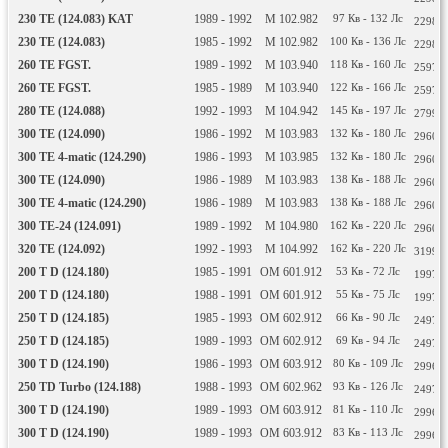
230 TE (124.083) KAT
1989 - 1992
M 102.982
97
Кв
- 132
Лс
2298
С
230 TE (124.083)
1985 - 1992
M 102.982
100
Кв
- 136
Лс
2298
С
260 TE FGST.
1989 - 1992
M 103.940
118
Кв
- 160
Лс
2597
С
260 TE FGST.
1985 - 1989
M 103.940
122
Кв
- 166
Лс
2597
С
280 TE (124.088)
1992 - 1993
M 104.942
145
Кв
- 197
Лс
2799
С
300 TE (124.090)
1986 - 1992
M 103.983
132
Кв
- 180
Лс
2960
С
300 TE 4-matic (124.290)
1986 - 1993
M 103.985
132
Кв
- 180
Лс
2960
С
300 TE (124.090)
1986 - 1989
M 103.983
138
Кв
- 188
Лс
2960
С
300 TE 4-matic (124.290)
1986 - 1989
M 103.983
138
Кв
- 188
Лс
2960
С
300 TE-24 (124.091)
1989 - 1992
M 104.980
162
Кв
- 220
Лс
2960
С
320 TE (124.092)
1992 - 1993
M 104.992
162
Кв
- 220
Лс
3199
С
200 T D (124.180)
1985 - 1991
OM 601.912
53
Кв
- 72
Лс
1997
С
200 T D (124.180)
1988 - 1991
OM 601.912
55
Кв
- 75
Лс
1997
С
250 T D (124.185)
1985 - 1993
OM 602.912
66
Кв
- 90
Лс
2497
С
250 T D (124.185)
1989 - 1993
OM 602.912
69
Кв
- 94
Лс
2497
С
300 T D (124.190)
1986 - 1993
OM 603.912
80
Кв
- 109
Лс
2996
С
250 TD Turbo (124.188)
1988 - 1993
OM 602.962
93
Кв
- 126
Лс
2497
С
300 T D (124.190)
1989 - 1993
OM 603.912
81
Кв
- 110
Лс
2996
С
300 T D (124.190)
1989 - 1993
OM 603.912
83
Кв
- 113
Лс
2996
С