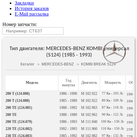
Закладки
История заказов
E-Mail рассылка
Номер запчасти:
Тип двигателя: MERCEDES-BENZ KOMBI универсал
(S124) (1985 - 1993)
Каталог
►
MERCEDES-BENZ
►
KOMBI BREAK S124
Год
Модель
Двигатель
Мощность
Объё
выпуска
200 T (124.080)
1986 - 1990
M 102.922
77
Кв
- 105
Лс
1996
С
200 T (124.080)
1985 - 1989
M 102.922
80
Кв
- 109
Лс
1996
С
200 TE (124.081)
1988 - 1992
M 102.963
87
Кв
- 118
Лс
1996
С
200 TE
1988 - 1989
M 102.962
90
Кв
- 122
Лс
1996
С
200 TE (124.079)
1986 - 1993
M 111.940
100
Кв
- 136
Лс
1998
С
220 TE (124.082)
1992 - 1993
M 111.960
110
Кв
- 150
Лс
2199
С
230 TE (124.083)
1985 - 1992
M 102.982
97
Кв
- 132
Лс
2298
С