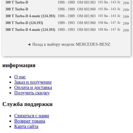
300 T Turbo-D
1986 - 1989
OM 603.963
105
Кв
- 143
Лс
2996
С
300 T Turbo-D
1986 - 1989
OM 603.960
105
Кв
- 143
Лс
2996
С
300 T Turbo-D 4-matic (124.393)
1986 - 1989
OM 603.963
105
Кв
- 143
Лс
2996
С
300 T Turbo-D (124.193)
1989 - 1993
OM 603.960
108
Кв
- 147
Лс
2996
С
300 T Turbo-D 4-matic (124.393)
1989 - 1993
OM 603.960
108
Кв
- 147
Лс
2996
С
◄ Назад к выбору модели MERCEDES-BENZ
информация
О нас
Заказ и получение
Оплата и доставка
Получить скидку
Служба поддержки
Связаться с нами
Возврат товара
Карта сайта