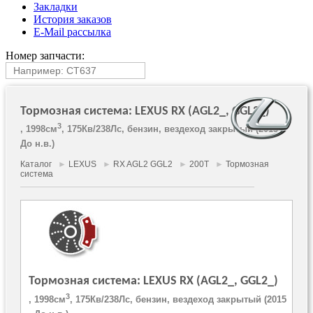
Закладки
История заказов
E-Mail рассылка
Номер запчасти:
Тормозная система: LEXUS RX (AGL2_, GGL2_)
3
, 1998см
, 175Кв/238Лс, бензин, вездеход закрытый (2015 -
До н.в.)
Каталог
►
LEXUS
►
RX AGL2 GGL2
►
200T
►
Тормозная
система
Тормозная система: LEXUS RX (AGL2_, GGL2_)
3
, 1998см
, 175Кв/238Лс, бензин, вездеход закрытый (2015