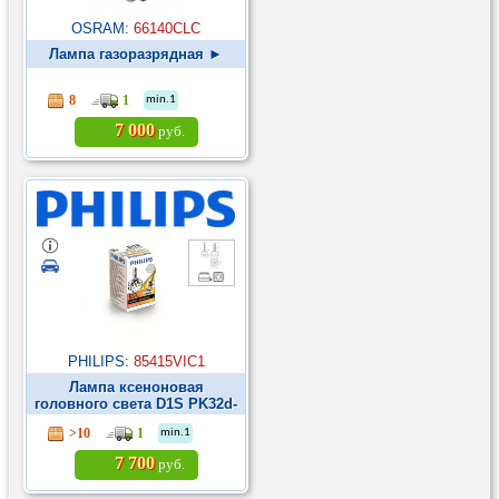
OSRAM:
66140CLC
Лампа газоразрядная ►
8
1
min.1
7 000
руб.
PHILIPS:
85415VIC1
Лампа ксеноновая
головного света D1S PK32d-
2 4600K Vision 85V 35W
>10
1
min.1
Картон 1шт ►
7 700
руб.