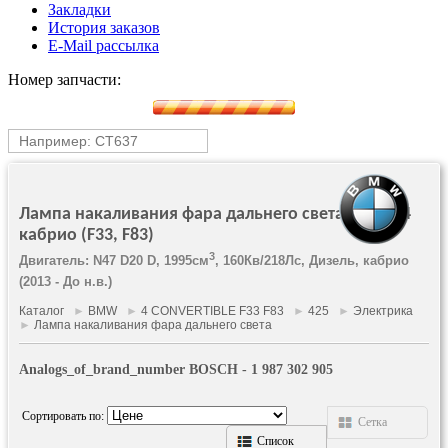
Закладки
История заказов
E-Mail рассылка
Номер запчасти:
Лампа накаливания фара дальнего света: BMW, 4
кабрио (F33, F83)
3
Двигатель: N47 D20 D, 1995см
, 160Кв/218Лс, Дизель, кабрио
(2013 - До н.в.)
Каталог
►
BMW
►
4 CONVERTIBLE F33 F83
►
425
►
Электрика
►
Лампа накаливания фара дальнего света
Analogs_of_brand_number BOSCH - 1 987 302 905
Сортировать по:
Сетка
Список