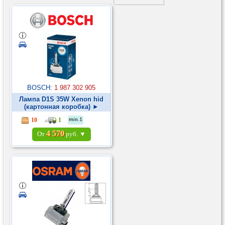
BOSCH:
1 987 302 905
Лампа D1S 35W Xenon hid
(картонная коробка) ►
10
1
min.1
4 570
От
руб. ▼