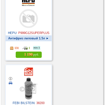
HEPU:
P999G12SUPERPLUS
Антифриз лиловый 1.5л ►
131
1
min.1
1 190
руб.
FEBI BILSTEIN:
38200