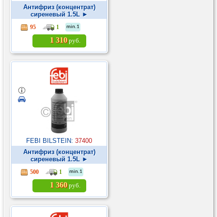
Антифриз (концентрат)
сиреневый 1.5L ►
95
1
min.1
1 310
руб.
FEBI BILSTEIN:
37400
Антифриз (концентрат)
сиреневый 1.5L ►
500
1
min.1
1 360
руб.