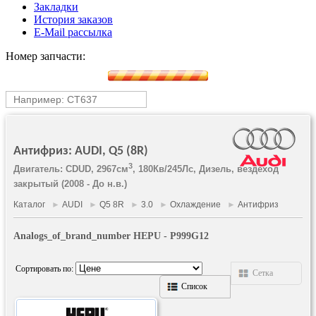
Закладки
История заказов
E-Mail рассылка
Номер запчасти:
Антифриз: AUDI, Q5 (8R)
3
Двигатель: CDUD, 2967см
, 180Кв/245Лс, Дизель, вездеход
закрытый (2008 - До н.в.)
Каталог
►
AUDI
►
Q5 8R
►
3.0
►
Охлаждение
►
Антифриз
Analogs_of_brand_number HEPU - P999G12
Сортировать по:
Сетка
Список