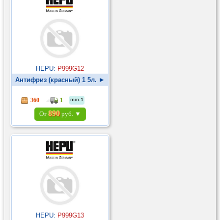
HEPU:
P999G12
Антифриз (красный) 1 5л. ►
360
1
min.1
890
От
руб. ▼
HEPU:
P999G13