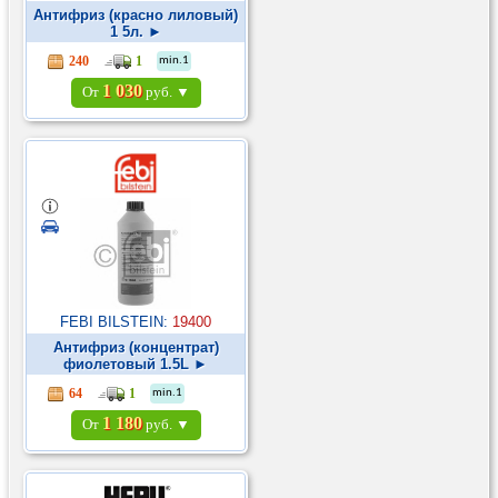
Антифриз (красно лиловый)
1 5л. ►
240
1
min.1
1 030
От
руб. ▼
FEBI BILSTEIN:
19400
Антифриз (концентрат)
фиолетовый 1.5L ►
64
1
min.1
1 180
От
руб. ▼