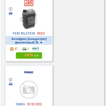
FEBI BILSTEIN:
38201
Антифриз (концентрат)
фиолетовый 5L ►
47
1
min.1
3 870
руб.
SWAG:
30 93 8201