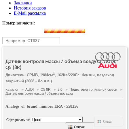
Закладки
История заказов
E-Mail рассылка
Номер запчасти:
Датчик контроля массы / объема воздуха: AUDI,
Q5 (8R)
3
Двигатель: CPMB, 1984см
, 162Кв/220Лс, бензин, вездеход
закрытый (2008 - До н.в.)
Каталог
►
AUDI
►
Q5 8R
►
2.0
►
Подготовка топливной смеси
►
Датчик контроля массы / объема воздуха
Analogs_of_brand_number ERA - 558256
Сортировать по:
Сетка
Список