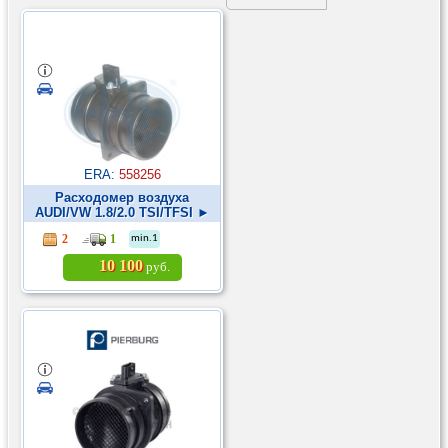
ERA:
558256
Расходомер воздуха
AUDI/VW 1.8/2.0 TSI/TFSI ►
2
1
min.1
10 100
руб.