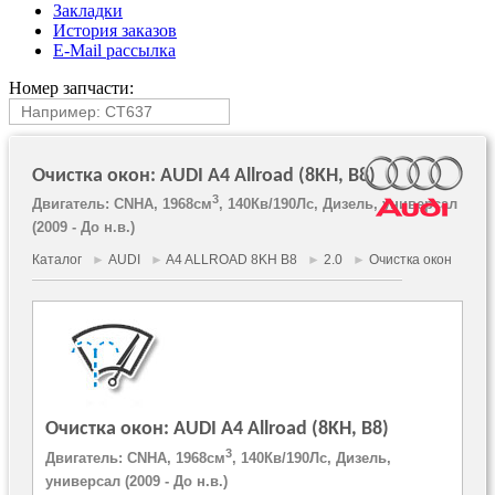
Закладки
История заказов
E-Mail рассылка
Номер запчасти:
Очистка окон: AUDI A4 Allroad (8KH, B8)
3
Двигатель: CNHA, 1968см
, 140Кв/190Лс, Дизель, универсал
(2009 - До н.в.)
Каталог
►
AUDI
►
A4 ALLROAD 8KH B8
►
2.0
►
Очистка окон
Очистка окон: AUDI A4 Allroad (8KH, B8)
3
Двигатель: CNHA, 1968см
, 140Кв/190Лс, Дизель,
универсал (2009 - До н.в.)